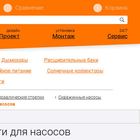
Сравнение
Корзина
дизайн
установка
24/7
Проект
Монтаж
Сервис
Дымоходы
Расширительные баки
йное питание
Солнечные коллекторы
ти
дравлические стрелки
Скважинные насосы
насосов
и для насосов