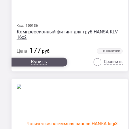
Код:
100136
Компрессионный фитинг для труб HANSA KLV
16х2
177
Цена:
руб.
Купить
Сравнить