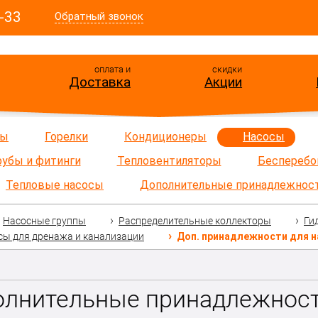
-33
Обратный звонок
оплата и
скидки
Доставка
Акции
ры
Горелки
Кондиционеры
Насосы
рубы и фитинги
Тепловентиляторы
Бесперебо
Тепловые насосы
Дополнительные принадлежнос
Насосные группы
Распределительные коллекторы
Ги
сы для дренажа и канализации
Доп. принадлежности для 
лнительные принадлежност