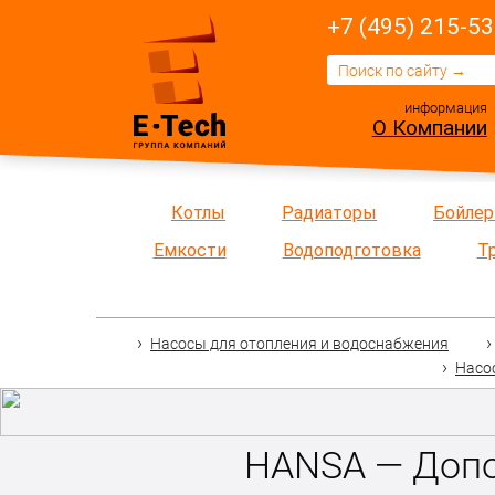
+7 (495) 215-53
информация
О Компании
Котлы
Радиаторы
Бойле
Емкости
Водоподготовка
Т
Насосы для отопления и водоснабжения
Насо
HANSA — Допо