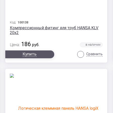
Код:
100138
Компрессионный фитинг для труб HANSA KLV
20х2
186
Цена:
руб.
Купить
Сравнить