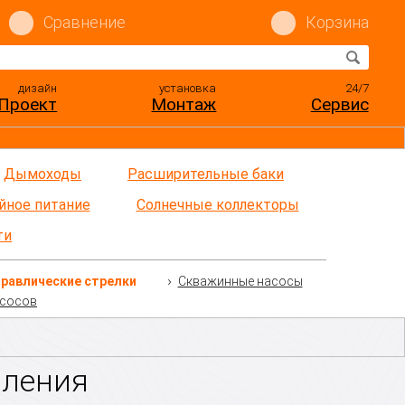
Сравнение
Корзина
дизайн
установка
24/7
Проект
Монтаж
Сервис
Дымоходы
Расширительные баки
йное питание
Солнечные коллекторы
ти
равлические стрелки
Скважинные насосы
асосов
пления