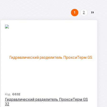
1
2
Код:
GS32
Гидравлический разделитель ПроксиТерм GS
32