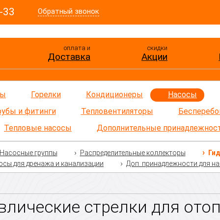
-33
Обратный звонок
оплата и
скидки
Доставка
Акции
ры
Горелки
Кондиционеры
Насосы
рубы и фитинги
Тепловентиляторы
Бесперебо
Тепловые насосы
Дополнительные принадлежнос
Насосные группы
Распределительные коллекторы
Гид
осы для дренажа и канализации
Доп. принадлежности для н
влические стрелки для ото