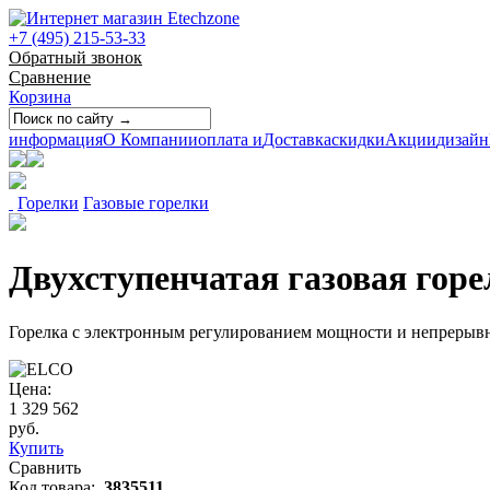
+7 (495) 215-53-33
Обратный звонок
Сравнение
Корзина
информация
О Компании
оплата и
Доставка
скидки
Акции
дизайн
Горелки
Газовые горелки
Двухступенчатая газовая гор
Горелка с электронным регулированием мощности и непреры
Цена:
1 329 562
руб.
Купить
Сравнить
Код товара:
3835511