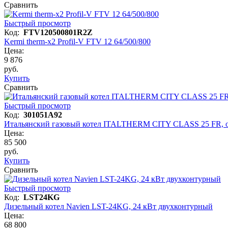
Сравнить
Быстрый просмотр
Код:
FTV120500801R2Z
Kermi therm-x2 Profil-V FTV 12 64/500/800
Цена:
9 876
руб.
Купить
Сравнить
Быстрый просмотр
Код:
301051A92
Итальянский газовый котел ITALTHERM CITY CLASS 25 FR, 
Цена:
85 500
руб.
Купить
Сравнить
Быстрый просмотр
Код:
LST24KG
Дизельный котел Navien LST-24KG, 24 кВт двухконтурный
Цена:
68 800