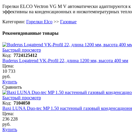
Горелки ELCO Vectron VG M V автоматически адаптируются к 
эффективны на конденсационных и низкотемпературных теплоа
Категории:
Горелки Elco
>>
Газовые
Рекомендованные товары
Быстрый просмотр
Код:
7724125412
Buderus Logatrend VK-Profil 22, длина 1200 мм, высота 400 мм
Цена:
10 733
руб.
Купить
Сравнить
Быстрый просмотр
Код:
7104050
Baxi LUNA Duo-tec MP 1.50 настенный газовый конденсацион
Цена:
236 228
руб.
Купить