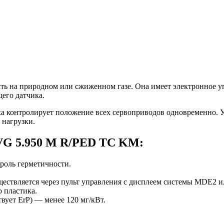
ь на природном или сжиженном газе. Она имеет электронное у
его датчика.
ха контролирует положение всех сервоприводов одновременно.
 нагрузки.
VG 5
.950
M R/PED TC KM:
троль герметичности.
ствляется через пульт управления с дисплеем системы MDE2 и
 пластика.
вует ErP) — менее 120 мг/кВт.