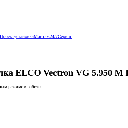
Проект
установка
Монтаж
24/7
Сервис
елка ELCO Vectron VG 5.950 M 
вным режимом работы