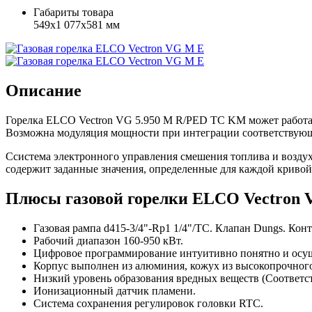
Габариты товара
549x1 077x581 мм
Описание
Горелка ELCO Vectron VG 5.950 M R/PED TC KM может работат
Возможна модуляция мощности при интеграции соответствующ
Cсистема электронного управления смешения топлива и возду
содержит заданные значения, определенные для каждой кривой
Плюсы газовой горелки ELCO Vectron 
Газовая рампа d415-3/4"-Rp1 1/4"/TC. Клапан Dungs. Кон
Рабочий диапазон 160-950 кВт.
Цифровое программирование интуитивно понятно и осуще
Корпус выполнен из алюминия, кожух из высокопрочного
Низкий уровень образования вредных веществ (Соответст
Ионизационный датчик пламени.
Система сохранения регулировок головки RTC.