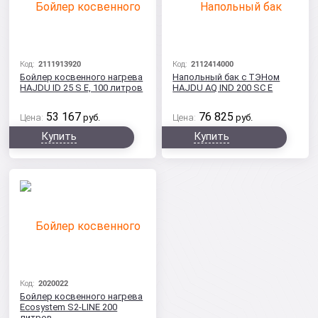
Код:
2111913920
Код:
2112414000
Бойлер косвенного нагрева
Напольный бак с ТЭНом
HAJDU ID 25 S E, 100 литров
HAJDU AQ IND 200 SC E
53 167
76 825
Цена:
руб.
Цена:
руб.
Купить
Купить
Код:
2020022
Бойлер косвенного нагрева
Ecosystem S2-LINE 200
литров