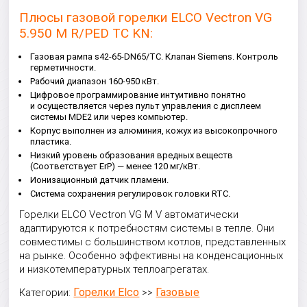
Плюсы газовой горелки ELCO Vectron VG
5
.950
M R/PED TC KN:
Газовая рампа s42-65-DN65/TC. Клапан Siemens. Контроль
герметичности.
Рабочий диапазон 160-950 кВт.
Цифровое программирование интуитивно понятно
и осуществляется через пульт управления с дисплеем
системы MDE2 или через компьютер.
Корпус выполнен из алюминия, кожух из высокопрочного
пластика.
Низкий уровень образования вредных веществ
(Соответствует ErP) — менее 120 мг/кВт.
Ионизационный датчик пламени.
Система сохранения регулировок головки RTC.
Горелки ELCO Vectron VG M V автоматически
адаптируются к потребностям системы в тепле. Они
совместимы с большинством котлов, представленных
на рынке. Особенно эффективны на конденсационных
и низкотемпературных теплоагрегатах.
Горелки Elco
Газовые
Категории:
>>