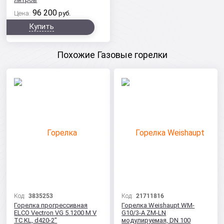
96 200
Цена:
руб.
Купить
Похожие Газовые горелки
Код:
3835253
Код:
21711816
Горелка прогрессивная
Горелка Weishaupt WM-
ELCO Vectron VG 5.1200 M V
G10/3-A ZM-LN
TC KL, d420-2"
модулируемая, DN 100