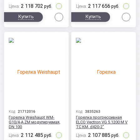
2 118 702
2 117 656
Цена:
руб.
Цена:
руб.
Сравнить
Сра
Купить
Купить
Код:
21712016
Код:
3835263
Горелка Weishaupt WM-
Горелка прогрессивная
G10/4-A ZM модулируемая,
ELCO Vectron VG 5.1200 M V
DN 100
TC KM, d420-2"
2 112 485
2 107 885
Цена:
руб.
Цена:
руб.