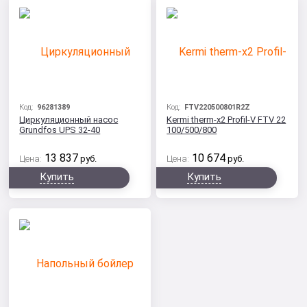
Код:
96281389
Код:
FTV220500801R2Z
Циркуляционный насос
Kermi therm-x2 Profil-V FTV 22
Grundfos UPS 32-40
100/500/800
13 837
10 674
Цена:
руб.
Цена:
руб.
Купить
Купить