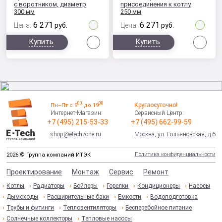
с воротником, диаметр
присоединения к котлу,
300 мм
250 мм
6 271
6 271
Цена:
руб.
Цена:
руб.
Сравнить
Сра
Купить
Купить
00
00
Круглосуточно!
Пн–Пт с 9
до 19
Интернет-Магазин:
Сервисный Центр:
+7 (495) 215-53-33
+7 (495) 662-99-59
shop@etechzone.ru
Москва, ул. Гольяновская, д.6
Политика конфиденциальности
2026 © Группа компаний ИТЭК
Проектирование
Монтаж
Сервис
Ремонт
Котлы
Радиаторы
Бойлеры
Горелки
Кондиционеры
Насосы
Дымоходы
Расширительные баки
Емкости
Водоподготовка
Трубы и фитинги
Тепловентиляторы
Бесперебойное питание
Солнечные коллекторы
Тепловые насосы