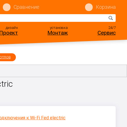
Сравнение
Корзина
дизайн
установка
24/7
Проект
Монтаж
Сервис
отлов
tric
т