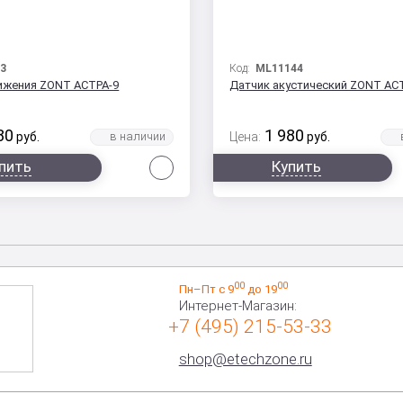
3
Код:
ML11144
ижения ZONT АСТРА-9
Датчик акустический ZONT АС
80
1 980
руб.
Цена:
руб.
Сравнить
пить
Купить
00
00
Пн–Пт с 9
до 19
Интернет-Магазин:
+7 (495) 215-53-33
shop@etechzone.ru