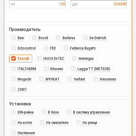
120
324300
Производитель
Baxi
Bosch
Buderus
De Dietrich
Ectocontrol
FED
Federica Bugatti
Ferroli
HUCH EnTEC
Immergas
ITALTHERM
Kiturami
LaggarTT (METEOR)
Moguchi
MYHEAT
Vaillant
Viessmann
ZONT
Установка
DIN-рейка
В блок
В систему управления
На котле
На смесителе
На улице
Настенная