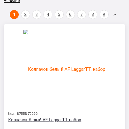
Новизне
1
2
3
4
5
6
7
8
9
Код:
8755D70090
Колпачок белый AF LaggarTT, набор