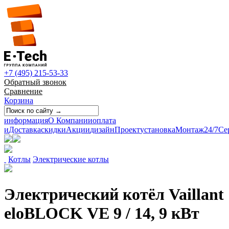
+7 (495) 215-53-33
Обратный звонок
Сравнение
Корзина
информация
О Компании
оплата
и
Доставка
скидки
Акции
дизайн
Проект
установка
Монтаж
24/7
Се
Котлы
Электрические котлы
Электрический котёл Vaillant
eloBLOCK VE 9 / 14, 9 кВт