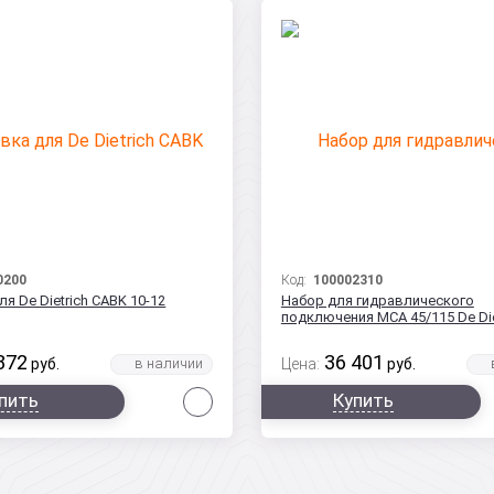
0200
Код:
100002310
я De Dietrich CABK 10-12
Набор для гидравлического
подключения МСA 45/115 De Die
872
36 401
руб.
Цена:
руб.
Сравнить
пить
Купить