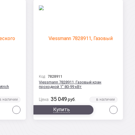
Код:
7828911
Viessmann 7828911, Газовый кран
trich
проходной 1" 80-99 кВт
35 049
Цена:
руб.
Сравнить
Сравни
Купить