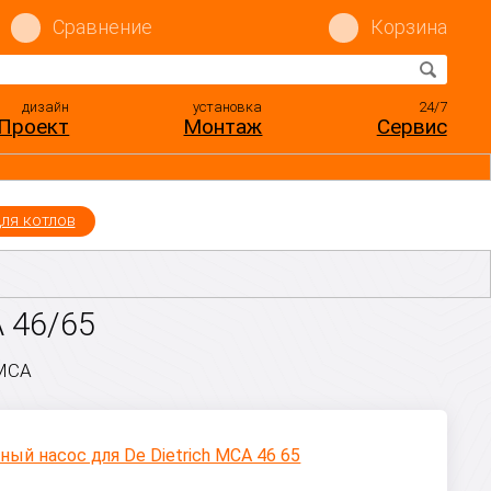
Сравнение
Корзина
дизайн
установка
24/7
Проект
Монтаж
Сервис
ля котлов
А 46/65
 МСА