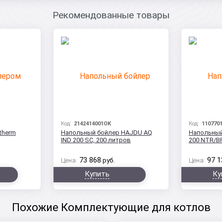
Рекомендованные товары
Код:
2142414001OK
Код:
110770
therm
Напольный бойлер HAJDU AQ
Напольный
IND 200 SC, 200 литров
200 NTR/BP
73 868
97 1
Цена:
руб.
Цена:
Купить
Ку
Похожие Комплектующие для котлов