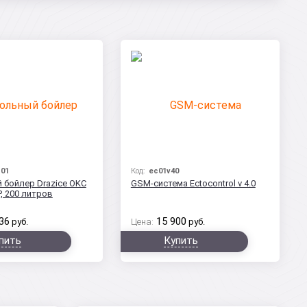
101
Код:
ec01v40
 бойлер Drazice OKC
GSM-система Ectocontrol v 4.0
, 200 литров
36
15 900
руб.
Цена:
руб.
пить
Купить