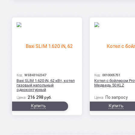
Код:
WSB43162347
Код:
0010005751
Baxi SLIM 1.620 iN, 62 кВт, котел
Котел с бойлером Pro
газовый напольный
Медведь 50 KLZ
одноконтурный
216 298
По запросу
Цена:
руб.
Цена:
Купить
Купить