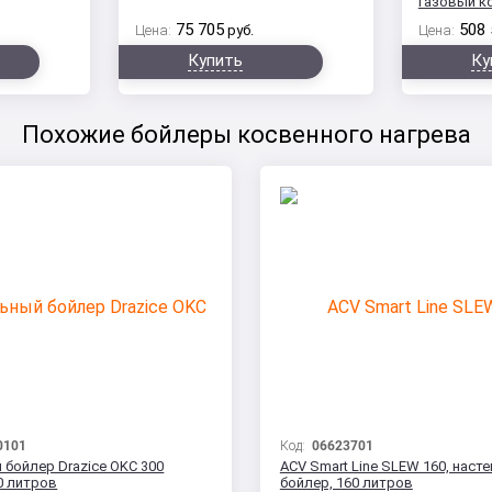
газовый к
75 705
508 
Цена:
руб.
Цена:
Купить
Ку
Похожие бойлеры косвенного нагрева
0101
Код:
06623701
 бойлер Drazice OKC 300
ACV Smart Line SLEW 160, наст
0 литров
бойлер, 160 литров