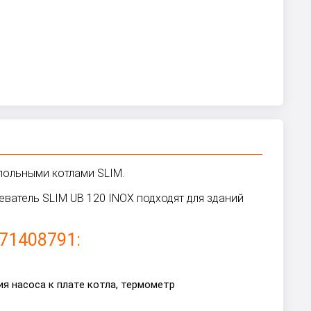
польными котлами SLIM.
атель SLIM UB 120 INOX подходят для зданий
W71408791:
я насоса к плате котла, термометр