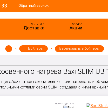
-33
Обратный звонок
оплата и
скидки
Доставка
Акции
Бойлеры
Вертикальные бойлеры
косвенного нагрева Baxi SLIM UB 
«цена/качество» накопительные водонагреватели объемо
польными котлами серии SLIM, создавая с ними единый п