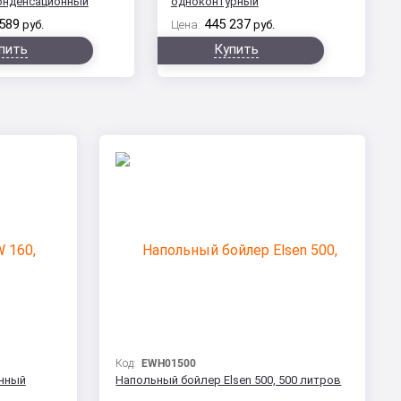
онденсационный
одноконтурный
589
445 237
руб.
Цена:
руб.
пить
Купить
Код:
EWH01500
енный
Напольный бойлер Elsen 500, 500 литров