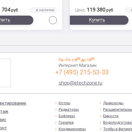
 704
119 380
руб.
Цена:
руб.
Сравнить
пить
Купить
00
00
Пн–Пт с 9
до 19
Интернет-Магазин:
+7 (495) 215-53-33
shop@etechzone.ru
ектирование
Котлы
Дымоходы
Радиаторы
Расширительны
таж
Бойлеры
Емкости
вис
Горелки
Водоподготовк
онт
Кондиционеры
Трубы и фитинг