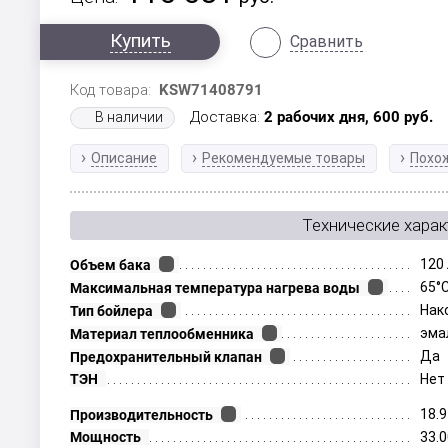
Купить
Сравнить
Код товара:
KSW71408791
Доставка:
2 рабочих дня,
600
руб.
В наличии
Описание
Рекомендуемые товары
Похо
Технические харак
120
Объем бака
65°
Максимальная температура нагрева воды
Нак
Тип бойлера
эма
Материал теплообменника
Да
Предохранительный клапан
ТЭН
Нет
18.
Производительность
Мощность
33.0