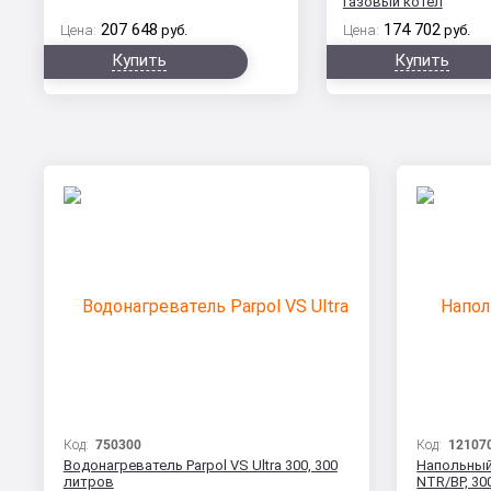
газовый котел
207 648
174 702
Цена:
руб.
Цена:
руб.
Купить
Купить
Код:
750300
Код:
12107
Водонагреватель Parpol VS Ultra 300, 300
Напольный
литров
NTR/BP, 30