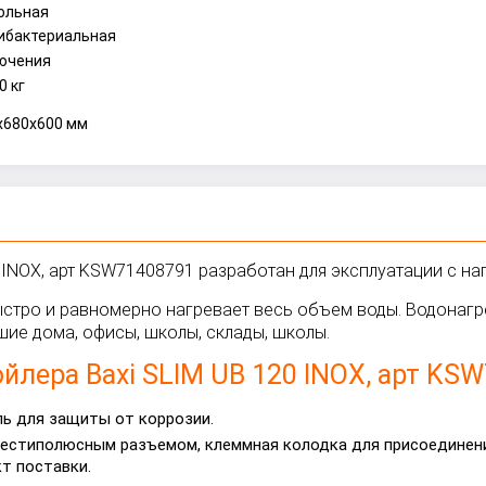
ольная
ибактериальная
ючения
0 кг
x680x600 мм
 INOX, арт KSW71408791 разработан для эксплуатации с на
тро и равномерно нагревает весь объем воды. Водонагрев
шие дома, офисы, школы, склады, школы.
йлера Baxi SLIM UB 120 INOX, арт KS
ь для защиты от коррозии.
шестиполюсным разъемом, клеммная колодка для присоединени
т поставки.