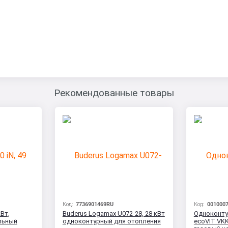
Рекомендованные товары
Код:
7736901469RU
Код:
001000
кВт,
Buderus Logamax U072-28, 28 кВт
Одноконтур
льный
одноконтурный для отопления
ecoVIT VK