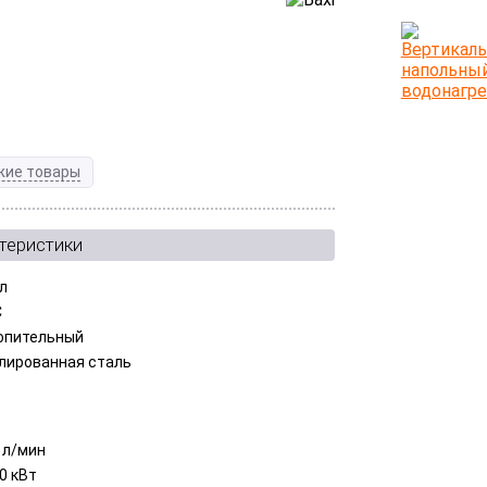
жие товары
теристики
 л
С
опительный
лированная сталь
9 л/мин
0 кВт