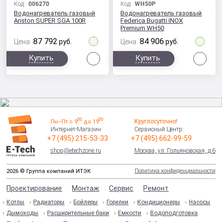
Код:
006270
Код:
WH50P
Водонагреватель газовый
Водонагреватель газовый
Ariston SUPER SGA 100R
Federica Bugatti INOX
Premium WH50
87 792
84 906
Цена:
руб.
Цена:
руб.
Сравнить
Сра
Купить
Купить
00
00
Круглосуточно!
Пн–Пт с 9
до 19
Интернет-Магазин:
Сервисный Центр:
+7 (495) 215-53-33
+7 (495) 662-99-59
shop@etechzone.ru
Москва, ул. Гольяновская, д.6
Политика конфиденциальности
2026 © Группа компаний ИТЭК
Проектирование
Монтаж
Сервис
Ремонт
Котлы
Радиаторы
Бойлеры
Горелки
Кондиционеры
Насосы
Дымоходы
Расширительные баки
Емкости
Водоподготовка