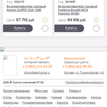
Код:
006270
Код:
WH80P
Водонагреватель газовый
Водонагреватель газовый
Ariston SUPER SGA 100R
Federica Bugatti INOX
Premium WH80
87 792
84 906
Цена:
руб.
Цена:
руб.
Сравнить
Сра
Купить
Купить
00
00
Круглосуточно!
Пн–Пт с 9
до 19
Интернет-Магазин:
Сервисный Центр:
+7 (495) 215-53-33
+7 (495) 662-99-59
shop@etechzone.ru
Москва, ул. Гольяновская, д.6
Политика конфиденциальности
2026 © Группа компаний ИТЭК
Проектирование
Монтаж
Сервис
Ремонт
Котлы
Радиаторы
Бойлеры
Горелки
Кондиционеры
Насосы
Дымоходы
Расширительные баки
Емкости
Водоподготовка