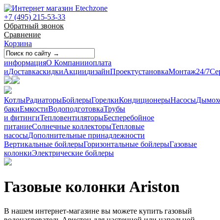
+7 (495) 215-53-33
Обратный звонок
Сравнение
Корзина
информация
О Компании
оплата
и
Доставка
скидки
Акции
дизайн
Проект
установка
Монтаж
24/7
Се
Котлы
Радиаторы
Бойлеры
Горелки
Кондиционеры
Насосы
Дымох
баки
Емкости
Водоподготовка
Трубы
и фитинги
Тепловентиляторы
Бесперебойное
питание
Солнечные коллекторы
Тепловые
насосы
Дополнительные принадлежности
Вертикальные бойлеры
Горизонтальные бойлеры
Газовые
колонки
Электрические бойлеры
Газовые колонки Ariston
В нашем интернет-магазине вы можете купить газовый
водонагреватель Аристон для настенной или напольной