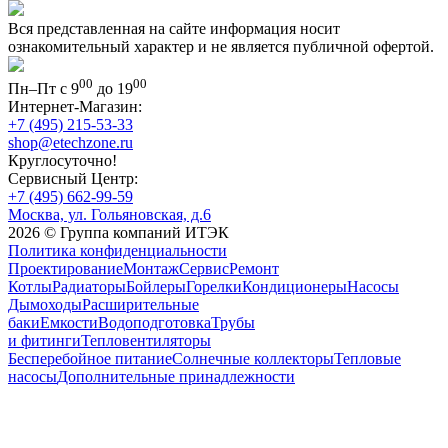
Вся представленная на сайте информация носит
ознакомительный характер и не является публичной офертой.
00
00
Пн–Пт с 9
до 19
Интернет-Магазин:
+7 (495) 215-53-33
shop@etechzone.ru
Круглосуточно!
Сервисный Центр:
+7 (495) 662-99-59
Москва, ул. Гольяновская, д.6
2026 © Группа компаний ИТЭК
Политика конфиденциальности
Проектирование
Монтаж
Сервис
Ремонт
Котлы
Радиаторы
Бойлеры
Горелки
Кондиционеры
Насосы
Дымоходы
Расширительные
баки
Емкости
Водоподготовка
Трубы
и фитинги
Тепловентиляторы
Бесперебойное питание
Солнечные коллекторы
Тепловые
насосы
Дополнительные принадлежности