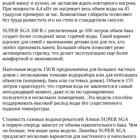
водой ванну и кухню, не заставляя ждать повторного нагрева.
При мощности 4,4 кВт он нагревает весь объем воды на 45
градусов примерно за час. Компактные габариты позволяют
без труда разместить его на стене в стандартном санузле.
SUPER SGA 100 R с увеличенным до 100 литров объем бака
создает более солидный запас горячей воды. Такой вариант
идеален для семей с маленькими детьми или для тех, кто
любит принимать ванну. Больший объем позволяет реже
активировать горелку, что делает эксплуатацию еще более
комфортной и экономичной.
Напольная модель 150 R предназначена для больших частных
домов с несколькими точками водоразбора или для небольших
объектов (например, бань или гостевых домов). Объем в 155
литров гарантирует, что горячая вода не закончится в самый
неподходящий момент, даже если ею одновременно
пользуются в нескольких помещениях. Эта модель способна
поддерживать высокий расход воды без существенного
падения температуры.
Стоимость газовых водонагревателей Ariston SUPER SGA
в первую очередь зависит от объема накопительного бака. Чем
он больше, тем выше цена модели. Линейка SUPER SGA
предлагает несколько вариантов для настенного и напольного