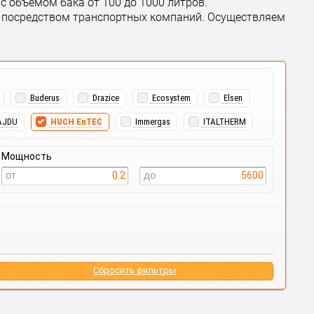
с объемом бака от 100 до 1000 литров.
ии посредством транспортных компаний. Осуществляем
Buderus
Drazice
Ecosystem
Elsen
AJDU
HUCH EnTEC
Immergas
ITALTHERM
OS
Viessmann
Wolf
Мощность
0.2
5600
Сбросить фильтры