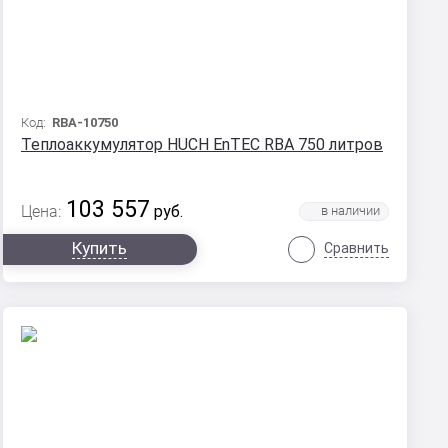
Код:
RBA-10750
Теплоаккумулятор HUCH EnTEC RBA 750 литров
103 557
Цена:
руб.
Купить
Сравнить