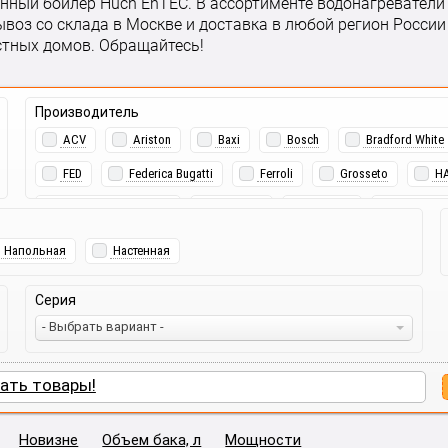
нный бойлер Huch EnTEC. В ассортименте водонагреватели 
воз со склада в Москве и доставка в любой регион Росс
стных домов. Обращайтесь!
Производитель
ACV
Ariston
Baxi
Bosch
Bradford White
FED
Federica Bugatti
Ferroli
Grosseto
H
LaggarTT (METEOR)
Moguchi
PARPOL
STRATT
Напольная
Настенная
Серия
- Выбрать вариант -
ать товары!
Новизне
Объем бака, л
Мощности