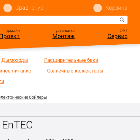
Сравнение
Корзина
дизайн
установка
24/7
Проект
Монтаж
Сервис
Дымоходы
Расширительные баки
йное питание
Солнечные коллекторы
ти
Электрические бойлеры
 EnTEC