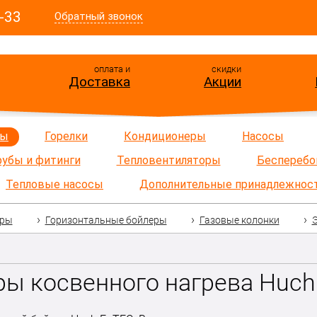
-33
Обратный звонок
оплата и
скидки
Доставка
Акции
ры
Горелки
Кондиционеры
Насосы
рубы и фитинги
Тепловентиляторы
Бесперебо
Тепловые насосы
Дополнительные принадлежнос
еры
Горизонтальные бойлеры
Газовые колонки
ры косвенного нагрева Huch