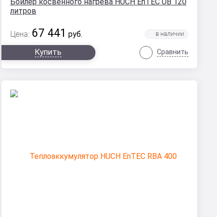
Бойлер косвенного нагрева HUCH EnTEC UB 120
литров
67 441
Цена:
руб.
Купить
Сравнить