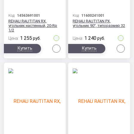
Код:
14563691001
Код:
11600241001
REHAU RAUTITAN RX,
REHAU RAUTITAN PX,
угольник настенный, 20-Rp
угольник 90°, типоразмер 32
1/2
1 255
1 240
Цена:
руб.
Цена:
руб.
Сравнить
Сра
Купить
Купить