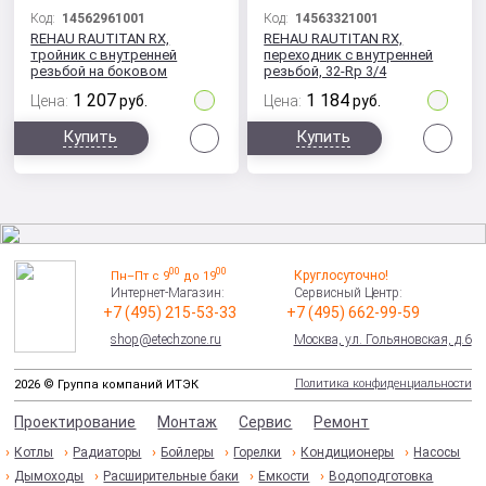
Код:
14562961001
Код:
14563321001
REHAU RAUTITAN RX,
REHAU RAUTITAN RX,
тройник с внутренней
переходник с внутренней
резьбой на боковом
резьбой, 32-Rp 3/4
проходе 25x3,5-Rp 3/4-25
1 207
1 184
Цена:
руб.
Цена:
руб.
Сравнить
Сра
Купить
Купить
00
00
Круглосуточно!
Пн–Пт с 9
до 19
Интернет-Магазин:
Сервисный Центр:
+7 (495) 215-53-33
+7 (495) 662-99-59
shop@etechzone.ru
Москва, ул. Гольяновская, д.6
Политика конфиденциальности
2026 © Группа компаний ИТЭК
Проектирование
Монтаж
Сервис
Ремонт
Котлы
Радиаторы
Бойлеры
Горелки
Кондиционеры
Насосы
Дымоходы
Расширительные баки
Емкости
Водоподготовка