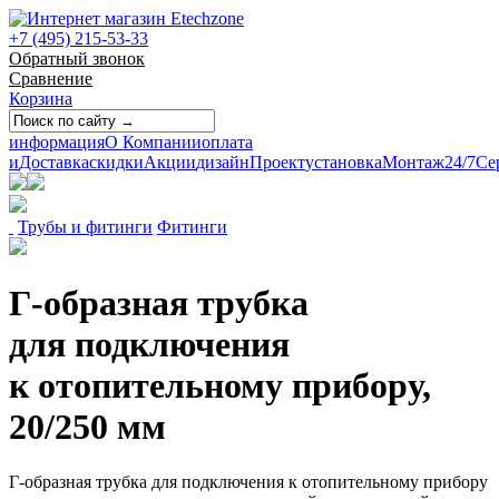
+7 (495) 215-53-33
Обратный звонок
Сравнение
Корзина
информация
О Компании
оплата
и
Доставка
скидки
Акции
дизайн
Проект
установка
Монтаж
24/7
Се
Трубы и фитинги
Фитинги
Г-образная трубка
для подключения
к отопительному прибору,
20/250 мм
Г-образная трубка для подключения к отопительному прибору