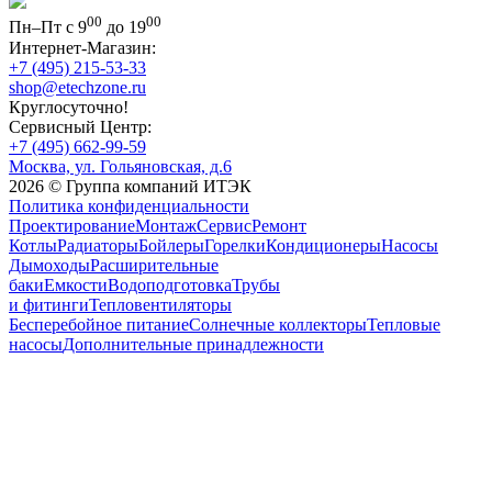
00
00
Пн–Пт с 9
до 19
Интернет-Магазин:
+7 (495) 215-53-33
shop@etechzone.ru
Круглосуточно!
Сервисный Центр:
+7 (495) 662-99-59
Москва, ул. Гольяновская, д.6
2026 © Группа компаний ИТЭК
Политика конфиденциальности
Проектирование
Монтаж
Сервис
Ремонт
Котлы
Радиаторы
Бойлеры
Горелки
Кондиционеры
Насосы
Дымоходы
Расширительные
баки
Емкости
Водоподготовка
Трубы
и фитинги
Тепловентиляторы
Бесперебойное питание
Солнечные коллекторы
Тепловые
насосы
Дополнительные принадлежности