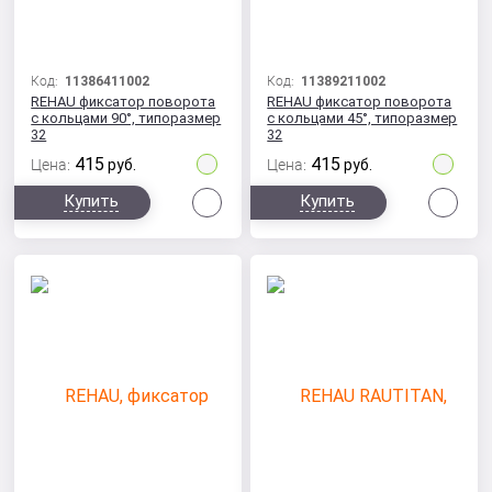
Код:
11386411002
Код:
11389211002
REHAU фиксатор поворота
REHAU фиксатор поворота
с кольцами 90°, типоразмер
с кольцами 45°, типоразмер
32
32
415
415
Цена:
руб.
Цена:
руб.
Сравнить
Сра
Купить
Купить