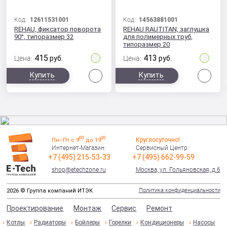
Код:
12611531001
Код:
14563881001
REHAU, фиксатор поворота
REHAU RAUTITAN, заглушка
90°, типоразмер 32
для полимерных труб,
типоразмер 20
415
413
Цена:
руб.
Цена:
руб.
Сравнить
Сра
Купить
Купить
00
00
Круглосуточно!
Пн–Пт с 9
до 19
Интернет-Магазин:
Сервисный Центр:
+7 (495) 215-53-33
+7 (495) 662-99-59
shop@etechzone.ru
Москва, ул. Гольяновская, д.6
Политика конфиденциальности
2026 © Группа компаний ИТЭК
Проектирование
Монтаж
Сервис
Ремонт
Котлы
Радиаторы
Бойлеры
Горелки
Кондиционеры
Насосы