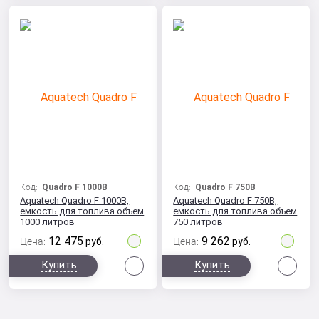
Код:
Quadro F 1000B
Код:
Quadro F 750B
Aquatech Quadro F 1000B,
Aquatech Quadro F 750B,
емкость для топлива объем
емкость для топлива объем
1000 литров
750 литров
12 475
9 262
Цена:
руб.
Цена:
руб.
Сравнить
Сра
Купить
Купить