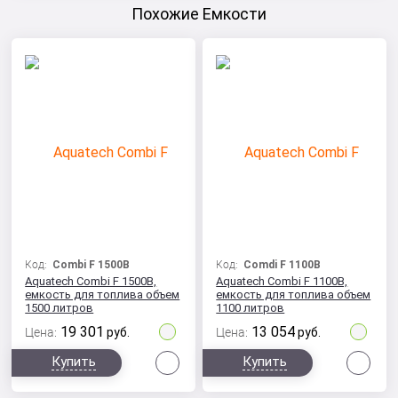
Похожие Емкости
Код:
Combi F 1500B
Код:
Comdi F 1100B
Aquatech Combi F 1500B,
Aquatech Combi F 1100B,
емкость для топлива объем
емкость для топлива объем
1500 литров
1100 литров
19 301
13 054
Цена:
руб.
Цена:
руб.
Сравнить
Сра
Купить
Купить