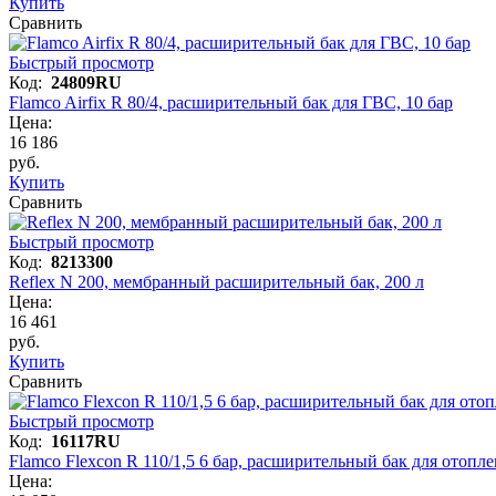
Купить
Сравнить
Быстрый просмотр
Код:
24809RU
Flamco Airfix R 80/4, расширительный бак для ГВС, 10 бар
Цена:
16 186
руб.
Купить
Сравнить
Быстрый просмотр
Код:
8213300
Reflex N 200, мембранный расширительный бак, 200 л
Цена:
16 461
руб.
Купить
Сравнить
Быстрый просмотр
Код:
16117RU
Flamco Flexcon R 110/1,5 6 бар, расширительный бак для отопл
Цена: