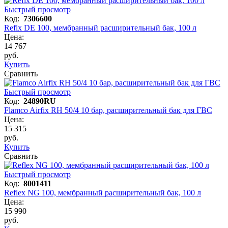
Быстрый просмотр
Код:
7306600
Refix DE 100, мембранный расширительный бак, 100 л
Цена:
14 767
руб.
Купить
Сравнить
Быстрый просмотр
Код:
24890RU
Flamco Airfix RH 50/4 10 бар, расширительный бак для ГВС
Цена:
15 315
руб.
Купить
Сравнить
Быстрый просмотр
Код:
8001411
Reflex NG 100, мембранный расширительный бак, 100 л
Цена:
15 990
руб.