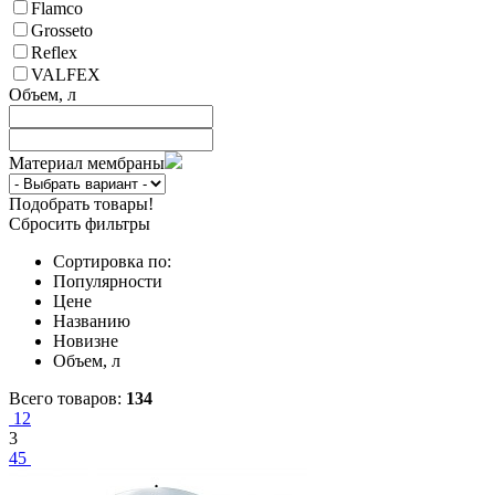
Flamco
Grosseto
Reflex
VALFEX
Объем, л
Материал мембраны
Подобрать товары!
Сбросить фильтры
Сортировка по:
Популярности
Цене
Названию
Новизне
Объем, л
Всего товаров:
134
1
2
3
4
5