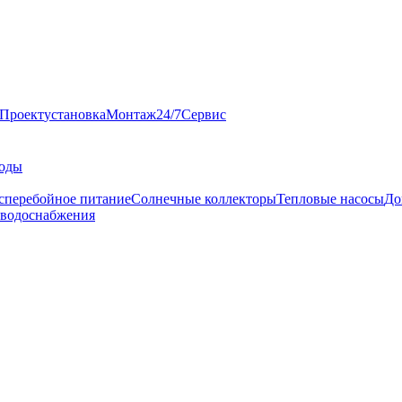
Проект
установка
Монтаж
24/7
Сервис
оды
сперебойное питание
Солнечные коллекторы
Тепловые насосы
До
 водоснабжения