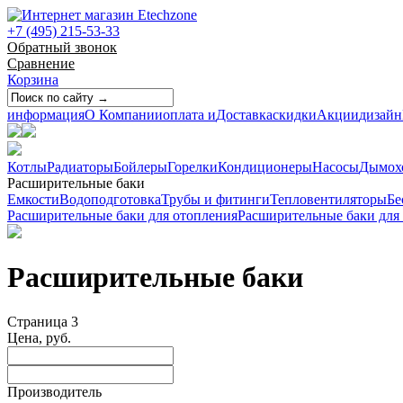
+7 (495) 215-53-33
Обратный звонок
Сравнение
Корзина
информация
О Компании
оплата и
Доставка
скидки
Акции
дизайн
Котлы
Радиаторы
Бойлеры
Горелки
Кондиционеры
Насосы
Дымох
Расширительные баки
Емкости
Водоподготовка
Трубы и фитинги
Тепловентиляторы
Бе
Расширительные баки для отопления
Расширительные баки для
Расширительные баки
Страница 3
Цена, руб.
Производитель