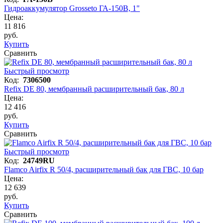
Гидроаккумулятор Grosseto ГА-150В, 1"
Цена:
11 816
руб.
Купить
Сравнить
Быстрый просмотр
Код:
7306500
Refix DE 80, мембранный расширительный бак, 80 л
Цена:
12 416
руб.
Купить
Сравнить
Быстрый просмотр
Код:
24749RU
Flamco Airfix R 50/4, расширительный бак для ГВС, 10 бар
Цена:
12 639
руб.
Купить
Сравнить