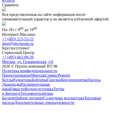
Купить
Сравнить
Вся представленная на сайте информация носит
ознакомительный характер и не является публичной офертой.
00
00
Пн–Пт с 9
до 19
Интернет-Магазин:
+7 (495) 215-53-33
shop@etechzone.ru
Круглосуточно!
Сервисный Центр:
+7 (495) 662-99-59
Москва, ул. Гольяновская, д.6
2026 © Группа компаний ИТЭК
Политика конфиденциальности
Проектирование
Монтаж
Сервис
Ремонт
Котлы
Радиаторы
Бойлеры
Горелки
Кондиционеры
Насосы
Дымоходы
Расширительные
баки
Емкости
Водоподготовка
Трубы
и фитинги
Тепловентиляторы
Бесперебойное питание
Солнечные коллекторы
Тепловые
насосы
Дополнительные принадлежности