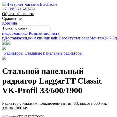
+7 (495) 215-53-33
Обратный звонок
Сравнение
Корзина
информация
О Компании
оплата
и
Доставка
скидки
Акции
дизайн
Проект
установка
Монтаж
24/7
Се
Радиаторы
Стальные панельные радиаторы
Стальной панельный
радиатор LaggarTT Classic
VK-Profil 33/600/1900
Радиатор с нижним подключением тип 33, высота 600 мм,
длина 1900 мм