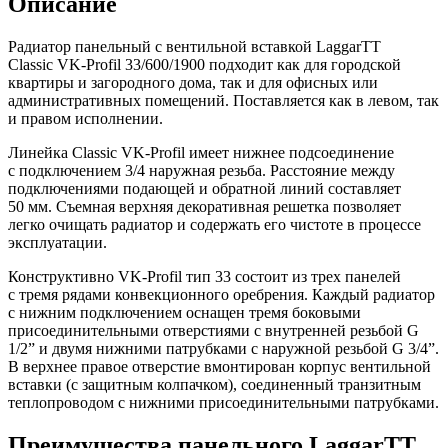
Описание
Радиатор панельный с вентильной вставкой LaggarTT
Classic VK-Profil 33/600/1900 подходит как для городской
квартиры и загородного дома, так и для офисных или
административных помещений. Поставляется как в левом, так
и правом исполнении.
Линейка Classic VK-Profil имеет нижнее подсоединение
с подключением 3/4 наружная резьба. Расстояние между
подключениями подающей и обратной линий составляет
50 мм. Съемная верхняя декоративная решетка позволяет
легко очищать радиатор и содержать его чистоте в процессе
эксплуатации.
Конструктивно VK-Profil тип 33 состоит из трех панелей
с тремя рядами конвекционного оребрения. Каждый радиатор
с нижним подключением оснащен тремя боковыми
присоединительными отверстиями с внутренней резьбой G
1/2” и двумя нижними патрубками с наружной резьбой G 3/4”.
В верхнее правое отверстие вмонтирован корпус вентильной
вставки (с защитным колпачком), соединенный транзитным
теплопроводом с нижними присоединительными патрубками.
Преимущества панельного LaggarTT