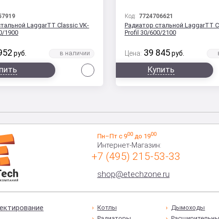
57919
Код:
7724706621
тальной LaggarTT Classic VK-
Радиатор стальной LaggarTT Cl
00/1900
Profil 30/600/2100
952
39 845
руб.
Цена:
руб.
Сравнить
пить
Купить
00
00
Пн–Пт с 9
до 19
Интернет-Магазин:
+7 (495) 215-53-33
shop@etechzone.ru
ектирование
Котлы
Дымоходы
Радиаторы
Расширительны