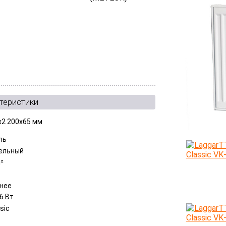
теристики
x2 200x65 мм
ль
ельный
м²
нее
6 Вт
sic