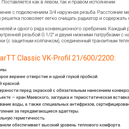
Поставляется как в левом, так и правом исполнении.
динение с подключением 3/4 наружная резьба. Расстояние
 решетка позволяет легко очищать радиатор и содержать е
х панелей и одного ряда конвекционного оребрения. Кажды
тренней резьбой G 1/2” и двумя нижними патрубками с на
вки (с защитным колпачком), соединенный транзитным те
TT Classic VK-Profil 21/600/2200:
оны.
ое верхнее отверстие и одной глухой пробкой.
 краской.
ерхности перед окраской с обязательным нанесением конверс
ъекте — кран Маевского, заглушка и термостатическая вставка
вание воды, а также специальных антифризов, сертифицирован
пления за передвигающиеся адаптеры.
альную герметичность.
анели обеспечивает высокий уровень теплового комфорта.