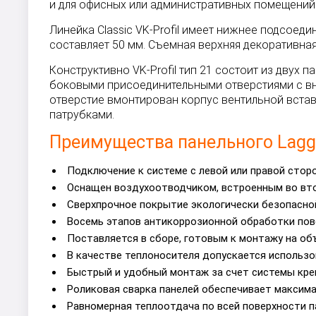
и для офисных или административных помещений. 
Линейка Classic VK-Profil имеет нижнее подсое
составляет 50 мм. Съемная верхняя декоративная
Конструктивно VK-Profil тип 21 состоит из дву
боковыми присоединительными отверстиями с вну
отверстие вмонтирован корпус вентильной вста
патрубками.
Преимущества панельного Laggar
Подключение к системе с левой или правой стор
Оснащен воздухоотводчиком, встроенным во втор
Сверхпрочное покрытие экологически безопасной
Восемь этапов антикоррозионной обработки пов
Поставляется в сборе, готовым к монтажу на об
В качестве теплоносителя допускается использо
Быстрый и удобный монтаж за счет системы кре
Роликовая сварка панелей обеспечивает максим
Равномерная теплоотдача по всей поверхности п