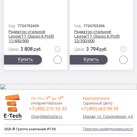
Код:
7724702409
Код:
7724705306
Радиатор стальной
Радиатор стальной
LaggarTT Classic K-Profil
LaggarTT Classic K-Profil
11/400/900
22/300/600
3 808
3 794
Цена:
руб.
Цена:
руб.
Сравнить
Сра
Купить
Купить
00
00
Круглосуточно!
Пн–Пт с 9
до 19
Интернет-Магазин:
Сервисный Центр:
+7 (495) 215-53-33
+7 (495) 662-99-59
shop@etechzone.ru
Москва, ул. Гольяновская, д.6
Политика конфиденциальности
2026 © Группа компаний ИТЭК