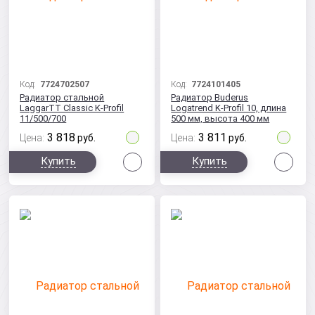
Код:
7724702507
Код:
7724101405
Радиатор стальной
Радиатор Buderus
LaggarTT Classic K-Profil
Logatrend K-Profil 10, длина
11/500/700
500 мм, высота 400 мм
с боковым подключением
3 818
3 811
Цена:
руб.
Цена:
руб.
Сравнить
Сра
Купить
Купить