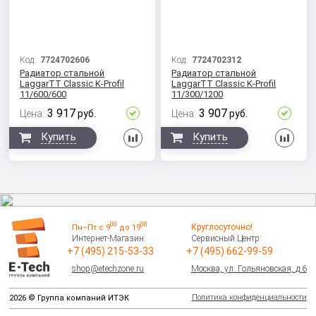
Код:
7724702606
Код:
7724702312
Радиатор стальной
Радиатор стальной
LaggarTT Classic K-Profil
LaggarTT Classic K-Profil
11/600/600
11/300/1200
3 917
3 907
Цена:
руб.
Цена:
руб.
Сравнить
Сра
Купить
Купить
00
00
Круглосуточно!
Пн–Пт с 9
до 19
Интернет-Магазин:
Сервисный Центр:
+7 (495) 215-53-33
+7 (495) 662-99-59
shop@etechzone.ru
Москва, ул. Гольяновская, д.6
Политика конфиденциальности
2026 © Группа компаний ИТЭК