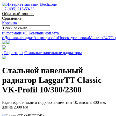
+7 (495) 215-53-33
Обратный звонок
Сравнение
Корзина
информация
О Компании
оплата
и
Доставка
скидки
Акции
дизайн
Проект
установка
Монтаж
24/7
Се
Радиаторы
Стальные панельные радиаторы
Стальной панельный
радиатор LaggarTT Classic
VK-Profil 10/300/2300
Радиатор с нижним подключением тип 10, высота 300 мм,
длина 2300 мм