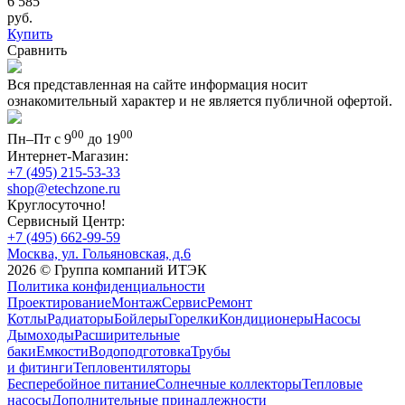
6 585
руб.
Купить
Сравнить
Вся представленная на сайте информация носит
ознакомительный характер и не является публичной офертой.
00
00
Пн–Пт с 9
до 19
Интернет-Магазин:
+7 (495) 215-53-33
shop@etechzone.ru
Круглосуточно!
Сервисный Центр:
+7 (495) 662-99-59
Москва, ул. Гольяновская, д.6
2026 © Группа компаний ИТЭК
Политика конфиденциальности
Проектирование
Монтаж
Сервис
Ремонт
Котлы
Радиаторы
Бойлеры
Горелки
Кондиционеры
Насосы
Дымоходы
Расширительные
баки
Емкости
Водоподготовка
Трубы
и фитинги
Тепловентиляторы
Бесперебойное питание
Солнечные коллекторы
Тепловые
насосы
Дополнительные принадлежности