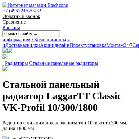
+7 (495) 215-53-33
Обратный звонок
Сравнение
Корзина
информация
О Компании
оплата
и
Доставка
скидки
Акции
дизайн
Проект
установка
Монтаж
24/7
Се
Радиаторы
Стальные панельные радиаторы
Стальной панельный
радиатор LaggarTT Classic
VK-Profil 10/300/1800
Радиатор с нижним подключением тип 10, высота 300 мм,
длина 1800 мм