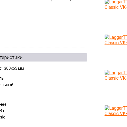
ктеристики
x1 300x65 мм
ль
ельный
нее
 Вт
sic