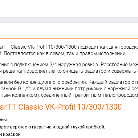
TT Classic VK-Profil 10/300/1300 подходит как для городск
 Поставляется как в левом, так и правом исполнении.
инение с подключением 3/4 наружная резьба. Расстояние 
 решетка позволяет легко очищать радиатор и содержать е
ой панели без конвекционного оребрения. Каждый радиатор
зьбой G 1/2” и двумя нижними патрубками с наружной резь
итным колпачком), соединенный транзитным теплопроводо
TT Classic VK-Profil 10/300/1300:
оны.
ое верхнее отверстие и одной глухой пробкой.
 краской.