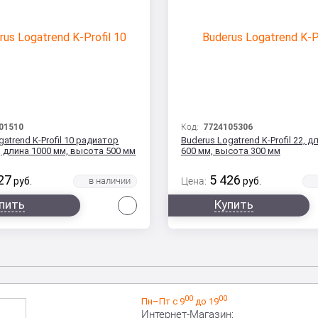
01510
Код:
7724105306
gatrend K-Profil 10 радиатор
Buderus Logatrend K-Profil 22, д
 длина 1000 мм, высота 500 мм
600 мм, высота 300 мм
27
5 426
руб.
Цена:
руб.
Сравнить
пить
Купить
00
00
Пн–Пт с 9
до 19
Интернет-Магазин: