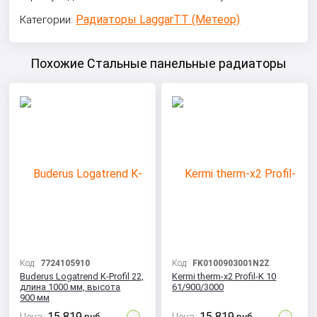
Радиаторы LaggarTT (Метеор)
Категории:
Похожие Стальные панельные радиаторы
Код:
7724105910
Код:
FK0100903001N2Z
Buderus Logatrend K-Profil 22,
Kermi therm-x2 Profil-K 10
длина 1000 мм, высота
61/900/3000
900 мм
15 819
15 819