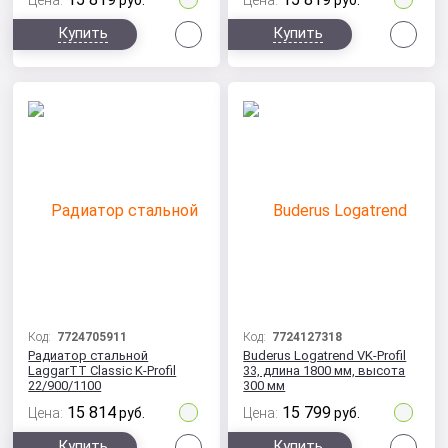
Цена:
руб.
Цена:
руб.
Сравнить
Сра
Купить
Купить
Код:
7724705911
Код:
7724127318
Радиатор стальной
Buderus Logatrend VK-Profil
LaggarTT Classic K-Profil
33, длина 1800 мм, высота
22/900/1100
300 мм
15 814
15 799
Цена:
руб.
Цена:
руб.
Сравнить
Сра
Купить
Купить