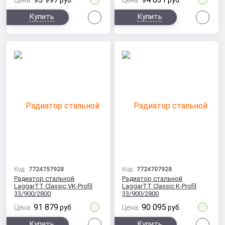
Цена:
руб.
Цена:
руб.
Сравнить
Сра
Купить
Купить
Код:
7724757928
Код:
7724707928
Радиатор стальной
Радиатор стальной
LaggarTT Classic VK-Profil
LaggarTT Classic K-Profil
33/900/2800
33/900/2800
91 879
90 095
Цена:
руб.
Цена:
руб.
Сравнить
Сра
Купить
Купить