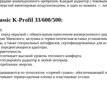
емя рядами конвекционного оребрения. Каждый радиатор с боко
отверстий вмонтирован воздухоотводчик, в одно из нижних — ла
ic K-Profil 33/600/500:
й.
 перед окраской с обязательным нанесением конверсионного ци
ран Маевского, заглушка и термостатическая вставка устанавлива
ды, а также специальных антифризов, сертифицированных для ис
а передвигающиеся адаптеры.
ерметичность.
еспечивает высокий уровень теплового комфорта.
тегрировать радиатор в любой интерьер.
треблении энергии.
окрашиваются по технологии «горячей сушки», обеспечивающей
чивают термоусадочная пленка и пластиковые уголки.