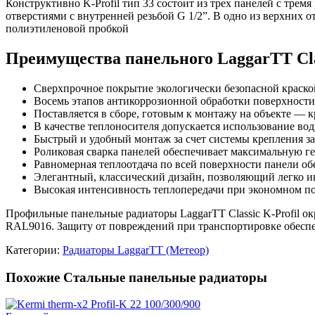
Конструктивно K-Profil тип 33 состоит из трех панелей с тр
отверстиями с внутренней резьбой G 1/2”. В одно из верхних 
полиэтиленовой пробкой
Преимущества панельного LaggarTT Class
Сверхпрочное покрытие экологически безопасной краско
Восемь этапов антикоррозионной обработки поверхности
Поставляется в сборе, готовым к монтажу на объекте — к
В качестве теплоносителя допускается использование во
Быстрый и удобный монтаж за счет системы крепления з
Роликовая сварка панелей обеспечивает максимальную г
Равномерная теплоотдача по всей поверхности панели об
Элегантный, классический дизайн, позволяющий легко ин
Высокая интенсивность теплопередачи при экономном по
Профильные панельные радиаторы LaggarTT Classic K-Profil 
RAL9016. Защиту от повреждений при транспортировке обеспе
Категории:
Радиаторы LaggarTT (Метеор)
Похожие Стальные панельные радиаторы