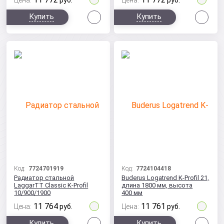
Цена:
руб.
Цена:
руб.
Сравнить
Сра
Купить
Купить
Код:
7724701919
Код:
7724104418
Радиатор стальной
Buderus Logatrend K-Profil 21,
LaggarTT Classic K-Profil
длина 1800 мм, высота
10/900/1900
400 мм
11 764
11 761
Цена:
руб.
Цена:
руб.
Сравнить
Сра
Купить
Купить