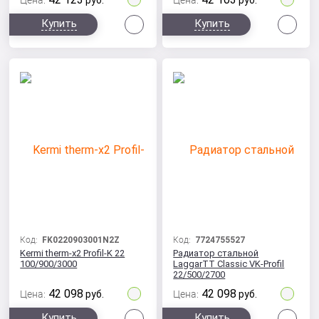
Цена:
руб.
Цена:
руб.
Сравнить
Сра
Купить
Купить
Код:
FK0220903001N2Z
Код:
7724755527
Kermi therm-x2 Profil-K 22
Радиатор стальной
100/900/3000
LaggarTT Classic VK-Profil
22/500/2700
42 098
42 098
Цена:
руб.
Цена:
руб.
Сравнить
Сра
Купить
Купить