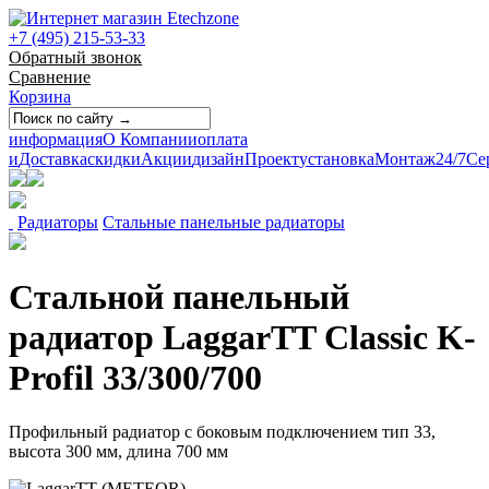
+7 (495) 215-53-33
Обратный звонок
Сравнение
Корзина
информация
О Компании
оплата
и
Доставка
скидки
Акции
дизайн
Проект
установка
Монтаж
24/7
Се
Радиаторы
Стальные панельные радиаторы
Стальной панельный
радиатор LaggarTT Classic K-
Profil 33/300/700
Профильный радиатор с боковым подключением тип 33,
высота 300 мм, длина 700 мм