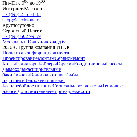
00
00
Пн–Пт с 9
до 19
Интернет-Магазин:
+7 (495) 215-53-33
shop@etechzone.ru
Круглосуточно!
Сервисный Центр:
+7 (495) 662-99-59
Москва, ул. Гольяновская, д.6
2026 © Группа компаний ИТЭК
Политика конфиденциальности
Проектирование
Монтаж
Сервис
Ремонт
Котлы
Радиаторы
Бойлеры
Горелки
Кондиционеры
Насосы
Дымоходы
Расширительные
баки
Емкости
Водоподготовка
Трубы
и фитинги
Тепловентиляторы
Бесперебойное питание
Солнечные коллекторы
Тепловые
насосы
Дополнительные принадлежности