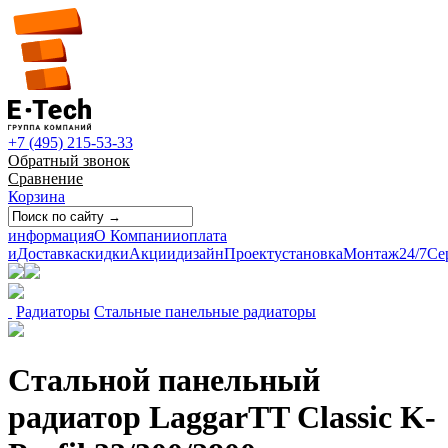
+7 (495) 215-53-33
Обратный звонок
Сравнение
Корзина
информация
О Компании
оплата
и
Доставка
скидки
Акции
дизайн
Проект
установка
Монтаж
24/7
Се
Радиаторы
Стальные панельные радиаторы
Стальной панельный
радиатор LaggarTT Classic K-