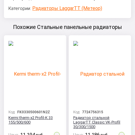
Радиаторы LaggarTT (Метеор)
Категории:
Похожие Стальные панельные радиаторы
Код:
FK0330500601N2Z
Код:
7724756315
Kermi therm-x2 Profil-K 33
Радиатор стальной
155/500/600
LaggarTT Classic VK-Profil
30/300/1500
11 194
11 186