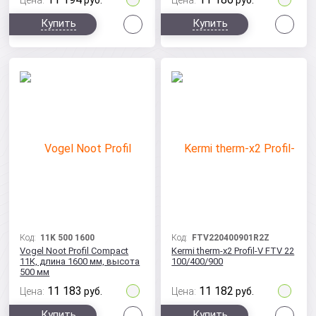
Цена:
руб.
Цена:
руб.
Сравнить
Сра
Купить
Купить
Код:
11K 500 1600
Код:
FTV220400901R2Z
Vogel Noot Profil Compact
Kermi therm-x2 Profil-V FTV 22
11K, длина 1600 мм, высота
100/400/900
500 мм
11 183
11 182
Цена:
руб.
Цена:
руб.
Сравнить
Сра
Купить
Купить