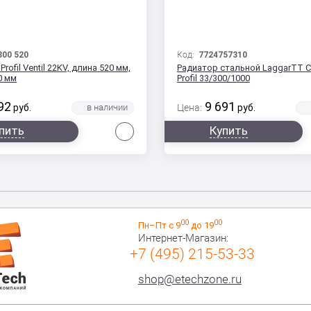
300 520
Код:
7724757310
Profil Ventil 22KV, длина 520 мм,
Радиатор стальной LaggarTT Cl
0 мм
Profil 33/300/1000
92
9 691
руб.
Цена:
руб.
Сравнить
пить
Купить
00
00
Пн–Пт с 9
до 19
Интернет-Магазин:
+7 (495) 215-53-33
shop@etechzone.ru