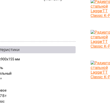
ктеристики
x900x155 мм
ль
ельный
м²
овое
7 Вт
sic