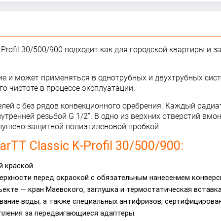
Profil 30/500/900 подходит как для городской квартиры и з
ение и может применяться в однотрубных и двухтрубных си
го чистоте в процессе эксплуатации.
панелей с без рядов конвекционного оребрения. Каждый рад
ренней резьбой G 1/2”. В одно из верхних отверстий вмон
глушено защитной полиэтиленовой пробкой
TT Classic K-Profil 30/500/900:
 краской.
ерхности перед окраской с обязательным нанесением конверс
ъекте — кран Маевского, заглушка и термостатическая вставка
вание воды, а также специальных антифризов, сертифицирован
пления за передвигающиеся адаптеры.