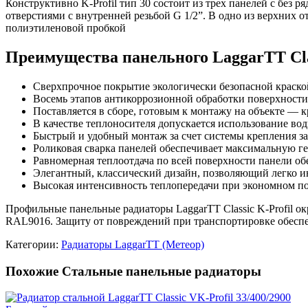
Конструктивно K-Profil тип 30 состоит из трех панелей с бе
отверстиями с внутренней резьбой G 1/2”. В одно из верхних 
полиэтиленовой пробкой
Преимущества панельного LaggarTT Class
Сверхпрочное покрытие экологически безопасной краско
Восемь этапов антикоррозионной обработки поверхности
Поставляется в сборе, готовым к монтажу на объекте — к
В качестве теплоносителя допускается использование во
Быстрый и удобный монтаж за счет системы крепления з
Роликовая сварка панелей обеспечивает максимальную г
Равномерная теплоотдача по всей поверхности панели об
Элегантный, классический дизайн, позволяющий легко ин
Высокая интенсивность теплопередачи при экономном по
Профильные панельные радиаторы LaggarTT Classic K-Profil 
RAL9016. Защиту от повреждений при транспортировке обеспе
Категории:
Радиаторы LaggarTT (Метеор)
Похожие Стальные панельные радиаторы