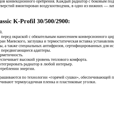
з рядов конвекционного оребрения. Каждый радиатор с боковым
отверстий вмонтирован воздухоотводчик, в одно из нижних — ла
ic K-Profil 30/500/2900:
й.
 перед окраской с обязательным нанесением конверсионного ци
ран Маевского, заглушка и термостатическая вставка устанавлива
ды, а также специальных антифризов, сертифицированных для ис
а передвигающиеся адаптеры.
ерметичность.
еспечивает высокий уровень теплового комфорта.
тегрировать радиатор в любой интерьер.
треблении энергии.
окрашиваются по технологии «горячей сушки», обеспечивающей
чивают термоусадочная пленка и пластиковые уголки.