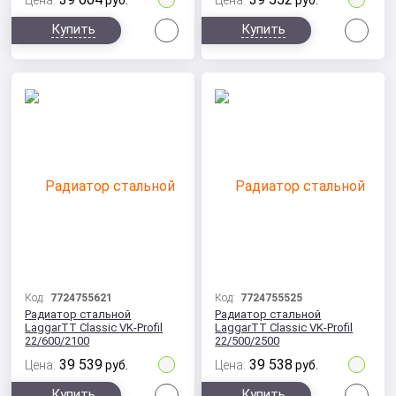
Цена:
руб.
Цена:
руб.
Сравнить
Сра
Купить
Купить
Код:
7724755621
Код:
7724755525
Радиатор стальной
Радиатор стальной
LaggarTT Classic VK-Profil
LaggarTT Classic VK-Profil
22/600/2100
22/500/2500
39 539
39 538
Цена:
руб.
Цена:
руб.
Сравнить
Сра
Купить
Купить