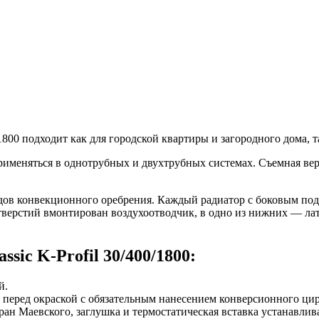
0/1800 подходит как для городской квартиры и загородного дома
применяться в однотрубных и двухтрубных системах. Съемная вер
з рядов конвекционного оребрения. Каждый радиатор с боковым
отверстий вмонтирован воздухоотводчик, в одно из нижних — ла
ic K-Profil 30/400/1800:
й.
 перед окраской с обязательным нанесением конверсионного ци
ран Маевского, заглушка и термостатическая вставка устанавлива