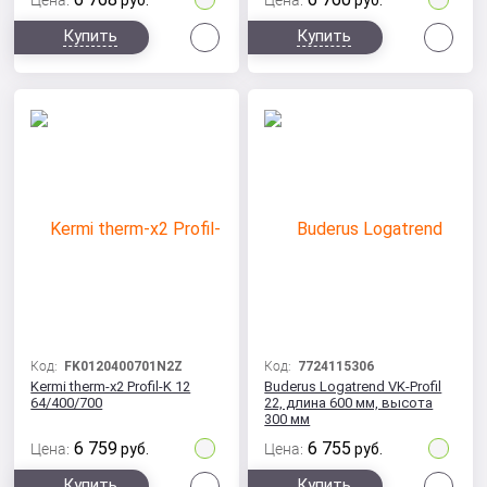
Цена:
руб.
Цена:
руб.
Сравнить
Сра
Купить
Купить
Код:
FK0120400701N2Z
Код:
7724115306
Kermi therm-x2 Profil-K 12
Buderus Logatrend VK-Profil
64/400/700
22, длина 600 мм, высота
300 мм
6 759
6 755
Цена:
руб.
Цена:
руб.
Сравнить
Сра
Купить
Купить