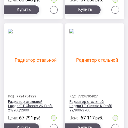
Цена:
руб.
Цена:
руб.
Сравнить
Сра
Купить
Купить
Код:
7724754929
Код:
7724705927
Радиатор стальной
Радиатор стальной
LaggarTT Classic VK-Profil
LaggarTT Classic K-Profil
21/900/2900
22/900/2700
67 791
67 117
Цена:
руб.
Цена:
руб.
Сравнить
Сра
Купить
Купить