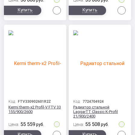
Цена:
руб.
Цена:
руб.
Сравнить
Сра
Купить
Купить
Код:
FTV330902601R2Z
Код:
7724704924
Kermi therm-x2 Profil-V FTV 33
Радиатор стальной
155/900/2600
LaggarTT Classic K-Profil
21/900/2400
55 559
55 508
Цена:
руб.
Цена:
руб.
Сравнить
Сра
Купить
Купить