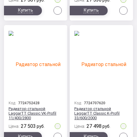
Цена:
руб.
Цена:
руб.
Сравнить
Сра
Купить
Купить
Код:
7724752428
Код:
7724707620
Радиатор стальной
Радиатор стальной
LaggarTT Classic VK-Profil
LaggarTT Classic K-Profil
11/400/2800
33/600/2000
27 503
27 498
Цена:
руб.
Цена:
руб.
Сравнить
Сра
Купить
Купить