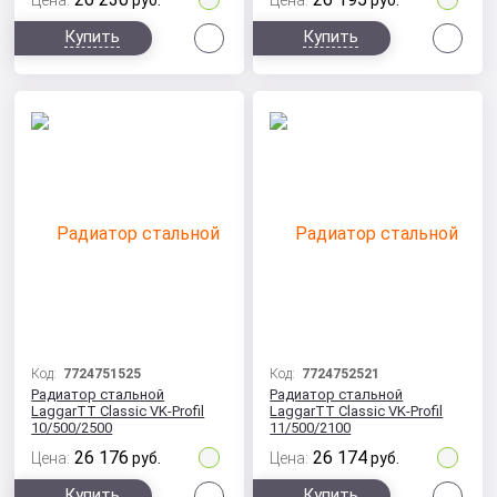
Цена:
руб.
Цена:
руб.
Сравнить
Сра
Купить
Купить
Код:
7724751525
Код:
7724752521
Радиатор стальной
Радиатор стальной
LaggarTT Classic VK-Profil
LaggarTT Classic VK-Profil
10/500/2500
11/500/2100
26 176
26 174
Цена:
руб.
Цена:
руб.
Сравнить
Сра
Купить
Купить