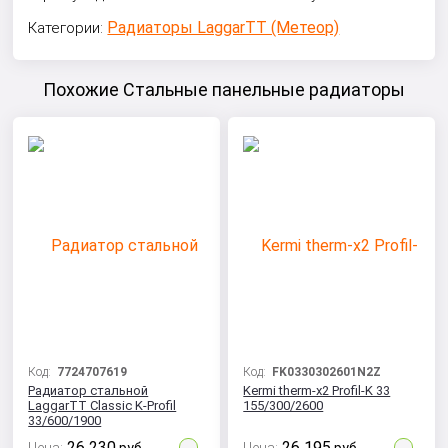
Радиаторы LaggarTT (Метеор)
Категории:
Похожие Стальные панельные радиаторы
Код:
7724707619
Код:
FK0330302601N2Z
Радиатор стальной
Kermi therm-x2 Profil-K 33
LaggarTT Classic K-Profil
155/300/2600
33/600/1900
26 230
26 195