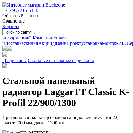
+7 (495) 215-53-33
Обратный звонок
Сравнение
Корзина
информация
О Компании
оплата
и
Доставка
скидки
Акции
дизайн
Проект
установка
Монтаж
24/7
Се
Радиаторы
Стальные панельные радиаторы
Стальной панельный
радиатор LaggarTT Classic K-
Profil 22/900/1300
Профильный радиатор с боковым подключением тип 22,
высота 900 мм, длина 1300 мм