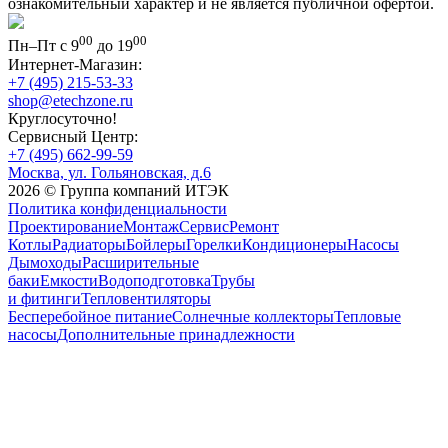
ознакомительный характер и не является публичной офертой.
00
00
Пн–Пт с 9
до 19
Интернет-Магазин:
+7 (495) 215-53-33
shop@etechzone.ru
Круглосуточно!
Сервисный Центр:
+7 (495) 662-99-59
Москва, ул. Гольяновская, д.6
2026 © Группа компаний ИТЭК
Политика конфиденциальности
Проектирование
Монтаж
Сервис
Ремонт
Котлы
Радиаторы
Бойлеры
Горелки
Кондиционеры
Насосы
Дымоходы
Расширительные
баки
Емкости
Водоподготовка
Трубы
и фитинги
Тепловентиляторы
Бесперебойное питание
Солнечные коллекторы
Тепловые
насосы
Дополнительные принадлежности