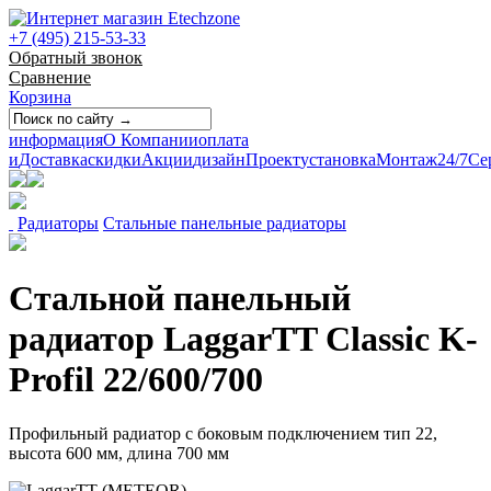
+7 (495) 215-53-33
Обратный звонок
Сравнение
Корзина
информация
О Компании
оплата
и
Доставка
скидки
Акции
дизайн
Проект
установка
Монтаж
24/7
Се
Радиаторы
Стальные панельные радиаторы
Стальной панельный
радиатор LaggarTT Classic K-
Profil 22/600/700
Профильный радиатор с боковым подключением тип 22,
высота 600 мм, длина 700 мм