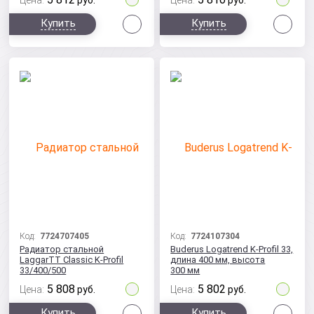
Цена:
руб.
Цена:
руб.
Сравнить
Сра
Купить
Купить
Код:
7724707405
Код:
7724107304
Радиатор стальной
Buderus Logatrend K-Profil 33,
LaggarTT Classic K-Profil
длина 400 мм, высота
33/400/500
300 мм
5 808
5 802
Цена:
руб.
Цена:
руб.
Сравнить
Сра
Купить
Купить