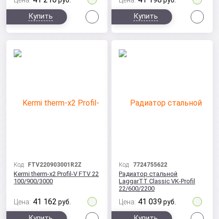
Цена:
руб.
Цена:
руб.
Сравнить
Сра
Купить
Купить
Код:
FTV220903001R2Z
Код:
7724755622
Kermi therm-x2 Profil-V FTV 22
Радиатор стальной
100/900/3000
LaggarTT Classic VK-Profil
22/600/2200
41 162
41 039
Цена:
руб.
Цена:
руб.
Сравнить
Сра
Купить
Купить