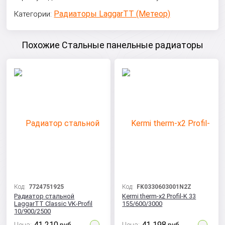
Радиаторы LaggarTT (Метеор)
Категории:
Похожие Стальные панельные радиаторы
Код:
7724751925
Код:
FK0330603001N2Z
Радиатор стальной
Kermi therm-x2 Profil-K 33
LaggarTT Classic VK-Profil
155/600/3000
10/900/2500
41 210
41 198