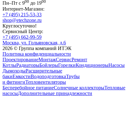
00
00
Пн–Пт с 9
до 19
Интернет-Магазин:
+7 (495) 215-53-33
shop@etechzone.ru
Круглосуточно!
Сервисный Центр:
+7 (495) 662-99-59
Москва, ул. Гольяновская, д.6
2026 © Группа компаний ИТЭК
Политика конфиденциальности
Проектирование
Монтаж
Сервис
Ремонт
Котлы
Радиаторы
Бойлеры
Горелки
Кондиционеры
Насосы
Дымоходы
Расширительные
баки
Емкости
Водоподготовка
Трубы
и фитинги
Тепловентиляторы
Бесперебойное питание
Солнечные коллекторы
Тепловые
насосы
Дополнительные принадлежности