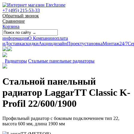
+7 (495) 215-53-33
Обратный звонок
Сравнение
Корзина
информация
О Компании
оплата
и
Доставка
скидки
Акции
дизайн
Проект
установка
Монтаж
24/7
Се
Радиаторы
Стальные панельные радиаторы
Стальной панельный
радиатор LaggarTT Classic K-
Profil 22/600/1900
Профильный радиатор с боковым подключением тип 22,
высота 600 мм, длина 1900 мм